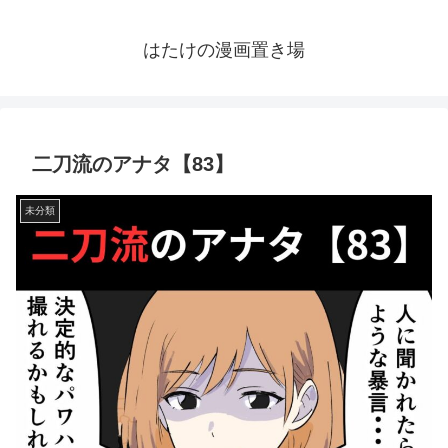
はたけの漫画置き場
二刀流のアナタ【83】
未分類