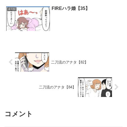
FIREハラ婚【35】
未分類
二刀流のアナタ【82】
二刀流のアナタ【84】
コメント