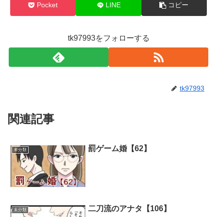
Pocket
LINE
コピー
tk97993をフォローする
tk97993
関連記事
罰ゲーム婚【62】
未分類
二刀流のアナタ【106】
未分類