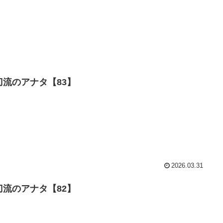
刀流のアナタ【83】
2026.03.31
刀流のアナタ【82】