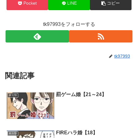
Pocket
LINE
コピー
tk97993をフォローする
tk97993
関連記事
罰ゲーム婚【21～24】
未分類
FIREハラ婚【18】
未分類