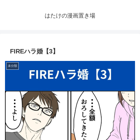
はたけの漫画置き場
FIREハラ婚【3】
未分類