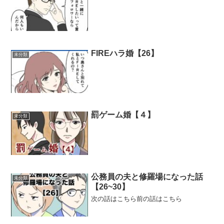
FIREハラ婚【26】
未分類
罰ゲーム婚【４】
未分類
公務員の夫と修羅場になった話
未分類
【26~30】
次の話はこちら前の話はこちら