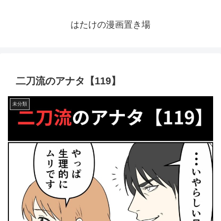
はたけの漫画置き場
二刀流のアナタ【119】
未分類