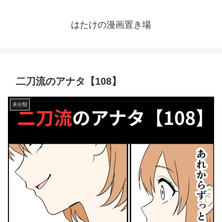
はたけの漫画置き場
二刀流のアナタ【108】
未分類