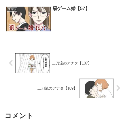
罰ゲーム婚【57】
未分類
二刀流のアナタ【107】
二刀流のアナタ【109】
コメント